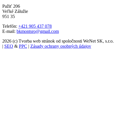
Pažiť 206
Veľké Zálužie
951 35
Telefón:
+421 905 437 078
E-mail:
bkmontsro@gmail.com
2026 (c) Tvorba web stránok od spoločnosti WeNet SK, s.r.o.
|
SEO
&
PPC
|
Zásady ochrany osobných údajov