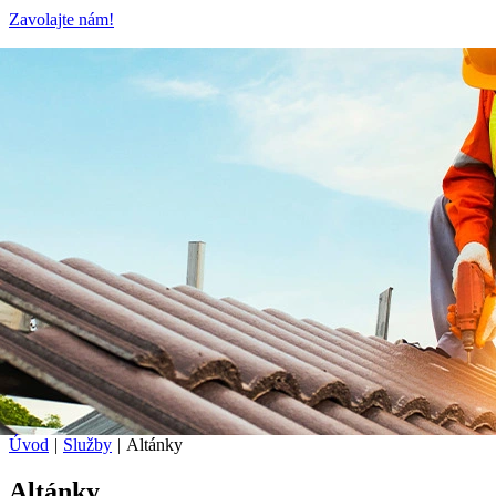
Zavolajte nám!
Úvod
|
Služby
|
Altánky
Altánky