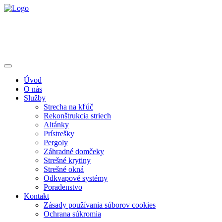
Úvod
O nás
Služby
Strecha na kľúč
Rekonštrukcia striech
Altánky
Prístrešky
Pergoly
Záhradné domčeky
Strešné krytiny
Strešné okná
Odkvapové systémy
Poradenstvo
Kontakt
Zásady používania súborov cookies
Ochrana súkromia